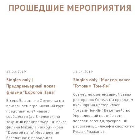
ПРОШЕДШИЕ МЕРОПРИЯТИЯ
23.02.2019
18.04.2019
Singles only |
Singles only | Мастер-класс
Предпремьерный показ
"Готовим Том-Ям"
фильма "Дорогой Папа"
Совместно с легендарной сетью
ресторанов Correas мы проводим
В день Защитника Отечества мы
Кулинарный мастер-класс
приглашаем ограниченный круг
"Готовим Том-Ям". Ведёт действо
представителей нашего
Управляющий партнёр сети,
сообщества (до 8 человек) на
человек-легенда, прекрасный
закрытый предпремьерный показ
рассказчик, философ и спортсмен
фильма Михаила Расходникова
Руслан Раджапов.
"Дорогой папа". Мероприятие
бесплатное и проводится