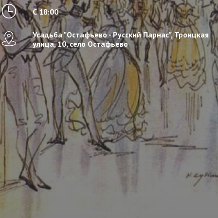
С 18:00
Усадьба "Остафьево - Русский Парнас", Троицкая
улица, 10, село Остафьево